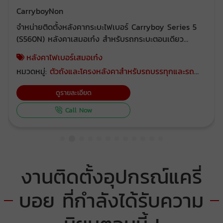
CarryboyNon
จำหน่ายติดตั้งหลังคากระบะไฟเบอร์ Carryboy Series 5
(S560N) หลังคาเสมอเก๋ง สำหรับรถกระบะตอนเดียว
(Single Cab) และ 2 หรือ 4 ประตู (Extra Cab และ
หลังคาไฟเบอร์เสมอเก๋ง
Double Cab) ผลิตด้วยไฟเบอร์กลาส แข็งแกร่ง เบา ลด
หมวดหมู่:
ตัวถังและโครงหลังคาสำหรับรถบรรทุกและรถ
แรงต้านอากาศบริเวณท้ายกระบะ นั่งสบาย บรรทุกสินค้าได้
กระบะ
มาก ผสานความลงตัวของการขนส่งและการโดยสารดีเยี่ยม
ดูรายละเอียด
สวยหรูมีระดับ พร้อมประโยชน์ใช้สอยคุ้มค่า สามารถติดตั้ง
รถกะบะ 4 ประตู ในรุ่น Toyota Isuzu Mitsubishi Mazda
Call Now
Ford Chevrolet Nissa Tata
งานติดตั้งอุปกรณ์แครี่
บอย ที่กำลังได้รับความ