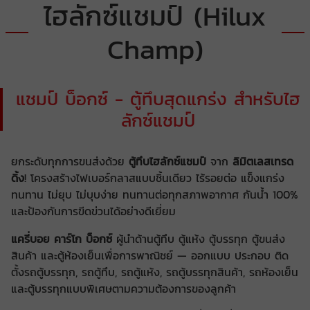
ไฮลักซ์แชมป์ (Hilux
Champ)
แชมป์ บ็อกซ์ - ตู้ทึบสุดแกร่ง สำหรับไฮ
ลักซ์แชมป์
ยกระดับทุกการขนส่งด้วย
ตู้ทึบไฮลักซ์แชมป์
จาก
ลิมิตเลสเทรด
ดิ้ง
! โครงสร้างไฟเบอร์กลาสแบบชิ้นเดียว ไร้รอยต่อ แข็งแกร่ง
ทนทาน ไม่ยุบ ไม่บุบง่าย ทนทานต่อทุกสภาพอากาศ กันน้ำ 100%
และป้องกันการขีดข่วนได้อย่างดีเยี่ยม
แครี่บอย คาร์โก บ็อกซ์
ผู้นำด้านตู้ทึบ ตู้แห้ง ตู้บรรทุก ตู้ขนส่ง
สินค้า และตู้ห้องเย็นเพื่อการพาณิชย์ — ออกแบบ ประกอบ ติด
ตั้งรถตู้บรรทุก, รถตู้ทึบ, รถตู้แห้ง, รถตู้บรรทุกสินค้า, รถห้องเย็น
และตู้บรรทุกแบบพิเศษตามความต้องการของลูกค้า